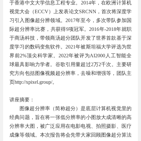
于香港中文大学信息工程专业。
2014
年，在欧洲计算机
视觉大会（
ECCV
）上发表论文
SRCNN
，首次将深度学
习引入图像超分辨领域。
2017
年至今，多次带队参加国
际超分辨率比赛，共获得
9
项冠军。
2016
年
-2018
年就职
于商汤科技，带领商汤超分团队开发了世界首款基于深
度学习的数码变焦软件。
2021
年被斯坦福大学评选为世
界前
2%
顶尖科学家。
2022
年被评为
AI2000
人工智能全
球最具影响力学者。谷歌引用量超过
2
万
2
千次。主要研
究方向包括图像视频超分辨率，去噪和增强等，团队主
页
http://xpixel.group/
。
讲座摘要：
图像超分辨率（简称超分）是底层计算机视觉里的
经典问题，旨在将一张低分辨率的小图放大成清晰的高
分辨率大图，被广泛应用在电影电视、拍照摄影、医疗
成像等领域。本次报告将会先带大家回顾图像超分算法